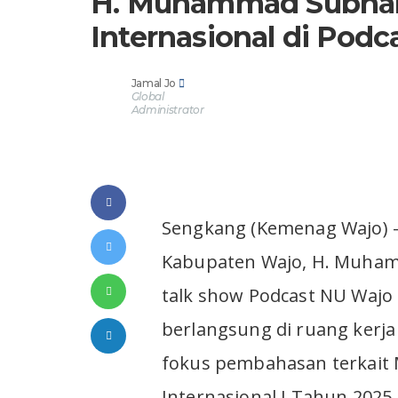
H. Muhammad Subha
Internasional di Pod
Jamal Jo
Global
Administrator
Sengkang (Kemenag Wajo) 
Kabupaten Wajo, H. Muha
talk show Podcast NU Wajo C
berlangsung di ruang kerj
fokus pembahasan terkait 
Internasional I Tahun 2025.