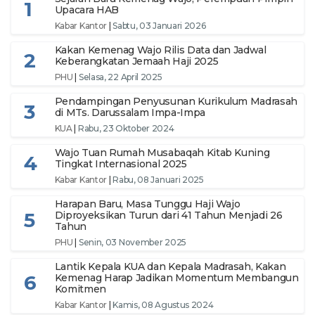
1
Upacara HAB
Kabar Kantor
|
Sabtu, 03 Januari 2026
Kakan Kemenag Wajo Rilis Data dan Jadwal
2
Keberangkatan Jemaah Haji 2025
PHU
|
Selasa, 22 April 2025
Pendampingan Penyusunan Kurikulum Madrasah
3
di MTs. Darussalam Impa-Impa
KUA
|
Rabu, 23 Oktober 2024
Wajo Tuan Rumah Musabaqah Kitab Kuning
4
Tingkat Internasional 2025
Kabar Kantor
|
Rabu, 08 Januari 2025
Harapan Baru, Masa Tunggu Haji Wajo
5
Diproyeksikan Turun dari 41 Tahun Menjadi 26
Tahun
PHU
|
Senin, 03 November 2025
Lantik Kepala KUA dan Kepala Madrasah, Kakan
6
Kemenag Harap Jadikan Momentum Membangun
Komitmen
Kabar Kantor
|
Kamis, 08 Agustus 2024