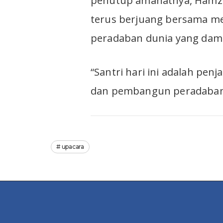
penutup amanatnya, Hamzah
terus berjuang bersama m
peradaban dunia yang dama
“Santri hari ini adalah pen
dan pembangun peradaban m
upacara