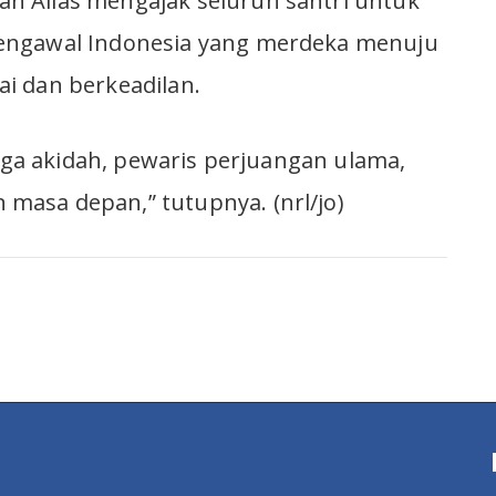
 Alias mengajak seluruh santri untuk
engawal Indonesia yang merdeka menuju
i dan berkeadilan.
jaga akidah, pewaris perjuangan ulama,
asa depan,” tutupnya. (nrl/jo)