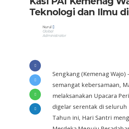
Kasi PAI Kemenag Waj
Teknologi dan Ilmu di 
Nurul
Global
Administrator
Sengkang (Kemenag Wajo) 
semangat kebersamaan, Ma’
melaksanakan Upacara Peri
digelar serentak di seluruh
Tahun ini, Hari Santri me
Merdeka Menuju Peradaban