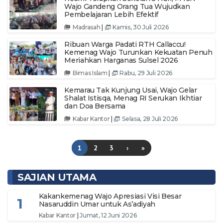
Wajo Gandeng Orang Tua Wujudkan
Pembelajaran Lebih Efektif
Madrasah
|
Kamis, 30 Juli 2026
Ribuan Warga Padati RTH Callaccu!
Kemenag Wajo Turunkan Kekuatan Penuh
Meriahkan Harganas Sulsel 2026
Bimas Islam
|
Rabu, 29 Juli 2026
Kemarau Tak Kunjung Usai, Wajo Gelar
Shalat Istisqa, Menag RI Serukan Ikhtiar
dan Doa Bersama
Kabar Kantor
|
Selasa, 28 Juli 2026
1
2
3
›
»
SAJIAN UTAMA
Kakankemenag Wajo Apresiasi Visi Besar
1
Nasaruddin Umar untuk As’adiyah
Kabar Kantor
|
Jumat, 12 Juni 2026